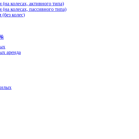
(на колесах, активного типа)
(на колесах, пассивного типа)
(без колес)
ие
ти
ных
ых аренда
жилых