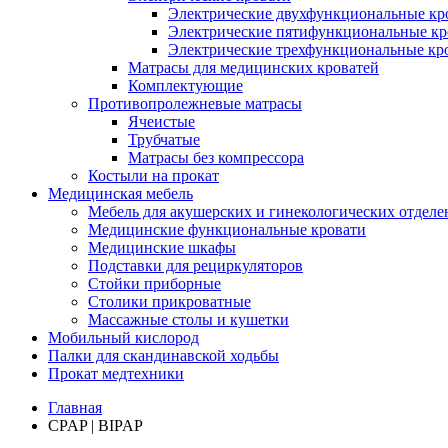
Электрические двухфункциональные кр
Электрические пятифункциональные кр
Электрические трехфункциональные кр
Матрасы для медицинских кроватей
Комплектующие
Противопролежневые матрасы
Ячеистые
Трубчатые
Матрасы без компрессора
Костыли на прокат
Медицинская мебель
Мебель для акушерских и гинекологических отдел
Медицинские функциональные кровати
Медицинские шкафы
Подставки для рециркуляторов
Стойки приборные
Столики прикроватные
Массажные столы и кушетки
Мобильный кислород
Палки для скандинавской ходьбы
Прокат медтехники
Главная
CPAP | BIPAP