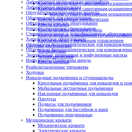
Лабораторные медицинские центрифуги
Кресла инвалидные с санитарным оснащением 
Лабораторные микроскопы
Кресла инвалидные с санитарным оснащением 
Облучатели-рециркуляторы воздуха
Кресла-стулья с санитарным оснащением 
Оборудование для светотерапии
Кресла инвалидные электрические
Офтальмологическое оборудование
Кресла-каталки
Рентгенологическое оборудование
Кресла-коляски активного типа
Стерилизационное и дезинфекционное оборудован
Кресла-коляски повышенной грузоподъемнос
Хирургическое оборудование
Кресла-коляски с рычажным управлением
Облучатели фототерапевтические для новорожден
Скутеры для пожилых
Облучатели фототерапевтические для новорожденн
Трёхколёсные
Энтеральные, шприцевые и инфузионные насосы
Четырёхколёсные
Инфузоматы/Перфузоры аренда
Кресла-каталки
Реабилитационные тренажеры
Ходунки
Инвалидные подъемники и ступенькоходы
Кресельные подъёмники для инвалидов и по
Мобильные лестничные подъемники
Наклонные подъёмники для инвалидов
Пандусы
Подвесы для подъемников
Подъемники для бассейнов и ванн
Подъемники передвижные
Медицинские кровати
Механические кровати
Электрические кровати