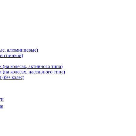
ные, алюминиевые)
й спинкой)
(на колесах, активного типа)
(на колесах, пассивного типа)
(без колес)
ти
ие