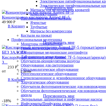
Электрические пятифункциональные кр
Электрические трехфункциональные кр
Перезвонить мне
Матрасы для медицинских кроватей
Комплектующие
Концентратор кислорода Armed 8F-5
Противопролежневые матрасы
49 900
Р
Ячеистые
В Корзину
Трубчатые
Матрасы без компрессора
Костыли на прокат
Профессиональная медтехника
Перезвонить мне
Мониторы прикроватные
Гинекологическое оборудование
Лабораторные медицинские центрифуги
Лабораторные микроскопы
Кислородный концентратор Armed 7F-5 (прокат/аренда)
Облучатели-рециркуляторы воздуха
З...
Оборудование для светотерапии
233
Р
Офтальмологическое оборудование
от
/ 1 день
Рентгенологическое оборудование
Стерилизационное и дезинфекционное оборудован
В Корзину
Хирургическое оборудование
Облучатели фототерапевтические для новорожден
Облучатели фототерапевтические для новорожден
аренда
Перезвонить мне
Энтеральные, шприцевые и инфузионные насосы
-18%
Инфузоматы/Перфузоры аренда