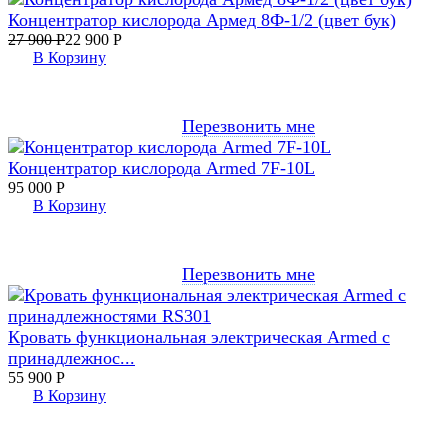
Концентратор кислорода Армед 8Ф-1/2 (цвет бук)
27 900
Р
22 900
Р
В Корзину
Перезвонить мне
Концентратор кислорода Armed 7F-10L
95 000
Р
В Корзину
Перезвонить мне
Кровать функциональная электрическая Armed с
принадлежнос...
55 900
Р
В Корзину