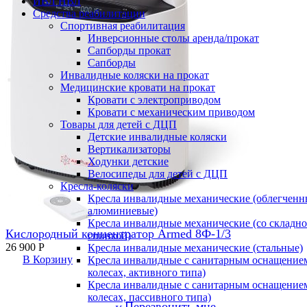
ИВЛ НВЛ
Средства реабилитации
Спортивная реабилитация
Инверсионные столы аренда/прокат
Сапборды прокат
Сапборды
Инвалидные коляски на прокат
Медицинские кровати на прокат
Кровати с электроприводом
Кровати с механическим приводом
Товары для детей с ДЦП
Детские инвалидные коляски
Вертикализаторы
Ходунки детские
Велосипеды для детей с ДЦП
Кресла-коляски
Кресла инвалидные механические (облегченн
алюминиевые)
Кресла инвалидные механические (со складн
Кислородный концентратор Armed 8Ф-1/3
спинкой)
26 900
Р
Кресла инвалидные механические (стальные)
В Корзину
Кресла инвалидные с санитарным оснащением
колесах, активного типа)
Кресла инвалидные с санитарным оснащением
колесах, пассивного типа)
Перезвонить мне