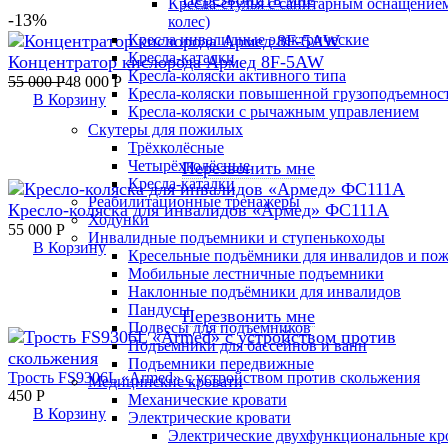
Кресла-стулья с санитарным оснащением
-13%
колес)
Кресла инвалидные электрические
Кресла-каталки
Концентратор кислорода Армед 8F-5AW
Кресла-коляски активного типа
55 000
Р
48 000
Р
Кресла-коляски повышенной грузоподъемнос
В Корзину
Кресла-коляски с рычажным управлением
Скутеры для пожилых
Трёхколёсные
Четырёхколёсные
Перезвонить мне
Кресла-каталки
Реабилитационные тренажеры
Кресло-коляска для инвалидов «Армед» ФС111А
Ходунки
55 000
Р
Инвалидные подъемники и ступенькоходы
В Корзину
Кресельные подъёмники для инвалидов и по
Мобильные лестничные подъемники
Наклонные подъёмники для инвалидов
Пандусы
Перезвонить мне
Подвесы для подъемников
Подъемники для бассейнов и ванн
Подъемники передвижные
Трость FS9306L «Armed» с устройством против скольжения
Медицинские кровати
450
Р
Механические кровати
В Корзину
Электрические кровати
Электрические двухфункциональные кр