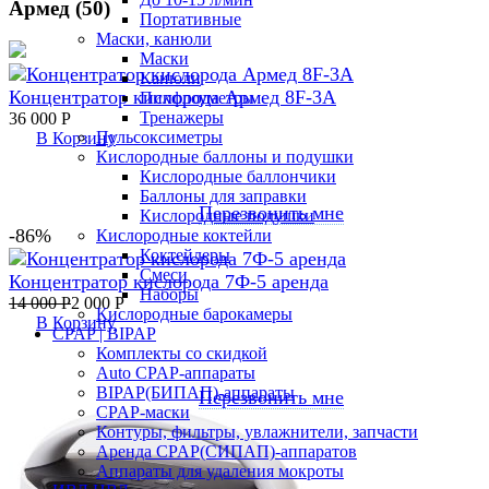
Армед (50)
Портативные
Маски, канюли
Маски
Канюли
Концентратор кислорода Армед 8F-3A
Пикфлоуметры
Тренажеры
36 000
Р
Пульсоксиметры
В Корзину
Кислородные баллоны и подушки
Кислородные баллончики
Баллоны для заправки
Перезвонить мне
Кислородные подушки
-86%
Кислородные коктейли
Коктейлеры
Смеси
Концентратор кислорода 7Ф-5 аренда
Наборы
14 000
Р
2 000
Р
Кислородные барокамеры
В Корзину
CPAP | BIPAP
Комплекты со скидкой
Auto CPAP-аппараты
BIPAP(БИПАП)-аппараты
Перезвонить мне
CPAP-маски
Контуры, фильтры, увлажнители, запчасти
Аренда CPAP(СИПАП)-аппаратов
Аппараты для удаления мокроты