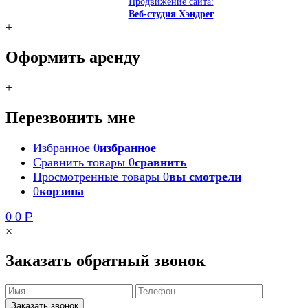
Продвижение сайта:
Веб-студия Хэндрег
+
Оформить аренду
+
Перезвонить мне
Избранное
0
избранное
Сравнить товары
0
сравнить
Просмотренные товары
0
вы смотрели
0
корзина
0
0
Р
×
Заказать обратный звонок