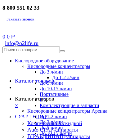
8 800 551 02 33
Заказать звонок
0
0
Р
info@o2life.ru
Кислородное оборудование
Кислородные концентраторы
До 3 л/мин
До 1-2 л/мин
Каталог товаров
До 5 л/мин
До 10-15 л/мин
Портативные
Каталог товаров
Б/У
×
Комплектующие и запчасти
Кислородные концентраторы Аренда
8 800 551 02 33
CPAP | BIPAP
До 1-2 л/мин
До 3 л/мин
Комплекты со скидкой
До 5 л/мин
Auto CPAP-аппараты
До 10-15 л/мин
BIPAP(БИПАП)-аппараты
Портативные