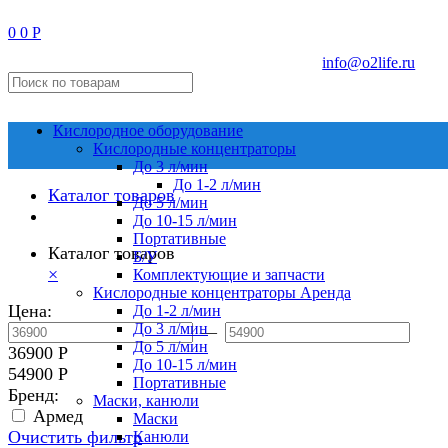
0
0
Р
info@o2life.ru
Кислородное оборудование
Кислородные концентраторы
До 3 л/мин
До 1-2 л/мин
Каталог товаров
До 5 л/мин
До 10-15 л/мин
Портативные
Каталог товаров
Б/У
×
Комплектующие и запчасти
Кислородные концентраторы Аренда
Цена:
До 1-2 л/мин
До 3 л/мин
—
До 5 л/мин
36900
Р
До 10-15 л/мин
54900
Р
Портативные
Бренд:
Маски, канюли
Армед
Маски
Очистить фильтр
Канюли