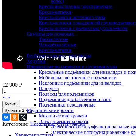
колес)
Кресла инвалидные электрические
Кресла-каталки
Кресла-коляски активного типа
Кресла-коляски повышенной грузоподъемнос
Кресла-коляски с рычажным управлением
Скутеры для пожилых
Трёхколёсные
Четырёхколёсные
Кресла-каталки
Реабилитационные тренажеры
Ходунки
Инвалидные подъемники и ступенькоходы
Кресельные подъёмники для инвалидов и по
Мобильные лестничные подъемники
Наклонные подъёмники для инвалидов
12 900
Р
Пандусы
Подвесы для подъемников
Подъемники для бассейнов и ванн
Купить
Подъемники передвижные
Медицинские кровати
Механические кровати
Электрические кровати
Категории:
Назальные
CPAP-маски
Электрические двухфункциональные кр
Электрические пятифункциональные кр
Характеристики