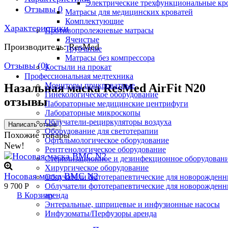
Электрические трехфункциональные кр
Отзывы
0
Матрасы для медицинских кроватей
Комплектующие
Характеристики
Противопролежневые матрасы
Ячеистые
Производитель: ResMed
Трубчатые
Матрасы без компрессора
Отзывы (
0
)
Костыли на прокат
Профессиональная медтехника
Мониторы прикроватные
Назальная маска ResMed AirFit N20
Гинекологическое оборудование
отзывы
Лабораторные медицинские центрифуги
Лабораторные микроскопы
Облучатели-рециркуляторы воздуха
Оборудование для светотерапии
Похожие товары
Офтальмологическое оборудование
New!
Рентгенологическое оборудование
Стерилизационное и дезинфекционное оборудован
Хирургическое оборудование
Носовая маска BMC N2
Облучатели фототерапевтические для новорожден
9 700
Р
Облучатели фототерапевтические для новорожден
В Корзину
аренда
Энтеральные, шприцевые и инфузионные насосы
Инфузоматы/Перфузоры аренда