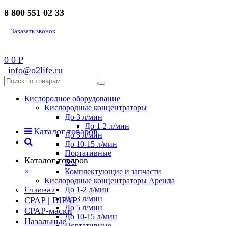
8 800 551 02 33
Заказать звонок
0
0
Р
info@o2life.ru
Кислородное оборудование
Кислородные концентраторы
До 3 л/мин
До 1-2 л/мин
Каталог товаров
До 5 л/мин
До 10-15 л/мин
Портативные
Каталог товаров
Б/У
×
Комплектующие и запчасти
Кислородные концентраторы Аренда
8 800 551 02 33
Главная
До 1-2 л/мин
До 3 л/мин
CPAP | BIPAP
До 5 л/мин
CPAP-маски
До 10-15 л/мин
Назальные
Портативные