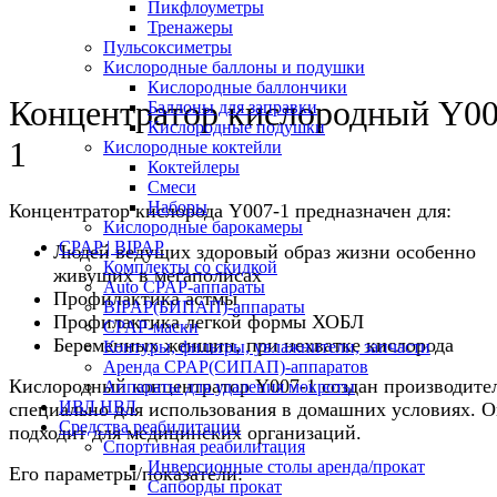
Пикфлоуметры
Тренажеры
Пульсоксиметры
Кислородные баллоны и подушки
Кислородные баллончики
Концентратор кислородный Y00
Баллоны для заправки
Кислородные подушки
1
Кислородные коктейли
Коктейлеры
Смеси
Наборы
Концентратор кислорода Y007-1 предназначен для:
Кислородные барокамеры
CPAP | BIPAP
Людей ведущих здоровый образ жизни особенно
Комплекты со скидкой
живущих в мегаполисах
Auto CPAP-аппараты
Профилактика астмы
BIPAP(БИПАП)-аппараты
Профилактика легкой формы ХОБЛ
CPAP-маски
Беременных женщин, при нехватке кислорода
Контуры, фильтры, увлажнители, запчасти
Аренда CPAP(СИПАП)-аппаратов
Кислородный концентратор Y007-1 создан производите
Аппараты для удаления мокроты
ИВЛ НВЛ
специально для использования в домашних условиях. О
Средства реабилитации
подходит для медицинских организаций.
Спортивная реабилитация
Инверсионные столы аренда/прокат
Его параметры/показатели:
Сапборды прокат