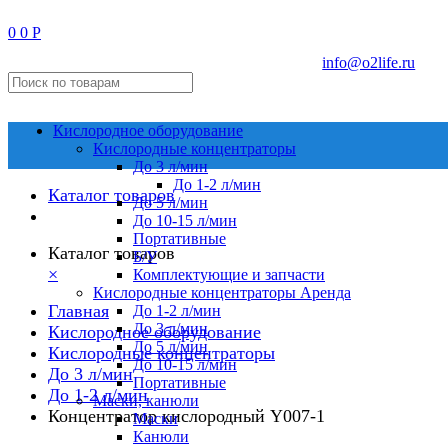
0
0
Р
info@o2life.ru
Кислородное оборудование
Кислородные концентраторы
До 3 л/мин
До 1-2 л/мин
Каталог товаров
До 5 л/мин
До 10-15 л/мин
Портативные
Каталог товаров
Б/У
×
Комплектующие и запчасти
Кислородные концентраторы Аренда
Главная
До 1-2 л/мин
До 3 л/мин
Кислородное оборудование
До 5 л/мин
Кислородные концентраторы
До 10-15 л/мин
До 3 л/мин
Портативные
До 1-2 л/мин
Маски, канюли
Концентратор кислородный Y007-1
Маски
Канюли