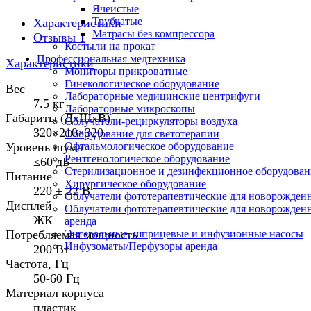
Ячеистые
Трубчатые
Характеристики
Матрасы без компрессора
Отзывы
1
Костыли на прокат
Профессиональная медтехника
Характеристики
Мониторы прикроватные
Гинекологическое оборудование
Вес
Лабораторные медицинские центрифуги
7.5 кг
Лабораторные микроскопы
Габариты (ДхШхВ)
Облучатели-рециркуляторы воздуха
320×210×320
Оборудование для светотерапии
Уровень шума
Офтальмологическое оборудование
Рентгенологическое оборудование
≤60 дБ
Стерилизационное и дезинфекционное оборудован
Питание
Хирургическое оборудование
220 ± 22 В
Облучатели фототерапевтические для новорожден
Дисплей
Облучатели фототерапевтические для новорожден
ЖК
аренда
Потребляемая мощность
Энтеральные, шприцевые и инфузионные насосы
Инфузоматы/Перфузоры аренда
200 Вт
Частота, Гц
50-60 Гц
Материал корпуса
пластик