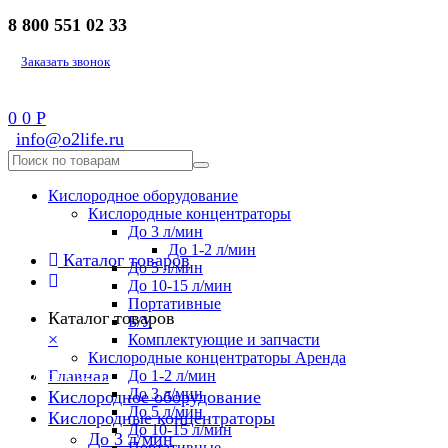
8 800 551 02 33
Заказать звонок
0
0
Р
info@o2life.ru
Кислородное оборудование
Кислородные концентраторы
До 3 л/мин
До 1-2 л/мин
Каталог товаров
До 5 л/мин
До 10-15 л/мин
Портативные
Каталог товаров
Б/У
×
Комплектующие и запчасти
Кислородные концентраторы Аренда
8 800 551 02 33
Главная
До 1-2 л/мин
До 3 л/мин
Кислородное оборудование
До 5 л/мин
Кислородные концентраторы
До 10-15 л/мин
До 3 л/мин
Портативные