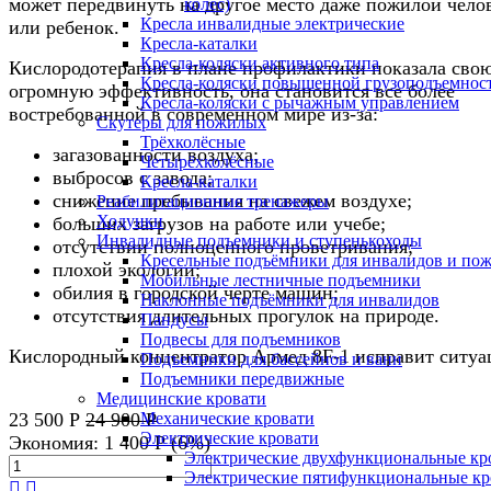
может передвинуть на другое место даже пожилой чело
колес)
Кресла инвалидные электрические
или ребенок.
Кресла-каталки
Кресла-коляски активного типа
Кислородотерапия в плане профилактики показала сво
Кресла-коляски повышенной грузоподъемнос
огромную эффективность, она становится все более
Кресла-коляски с рычажным управлением
востребованной в современном мире из-за:
Скутеры для пожилых
Трёхколёсные
загазованности воздуха;
Четырёхколёсные
выбросов с завода;
Кресла-каталки
снижение пребывания на свежем воздухе;
Реабилитационные тренажеры
Ходунки
больших загрузов на работе или учебе;
Инвалидные подъемники и ступенькоходы
отсутствии полноценного проветривания;
Кресельные подъёмники для инвалидов и по
плохой экологии;
Мобильные лестничные подъемники
обилия в городской черте машин;
Наклонные подъёмники для инвалидов
отсутствия длительных прогулок на природе.
Пандусы
Подвесы для подъемников
Кислородный концентратор Армед 8F-1 исправит ситуа
Подъемники для бассейнов и ванн
Подъемники передвижные
Медицинские кровати
23 500
Р
24 900
Р
Механические кровати
Электрические кровати
Экономия:
1 400
Р
(
6%
)
Электрические двухфункциональные кр
Электрические пятифункциональные кр