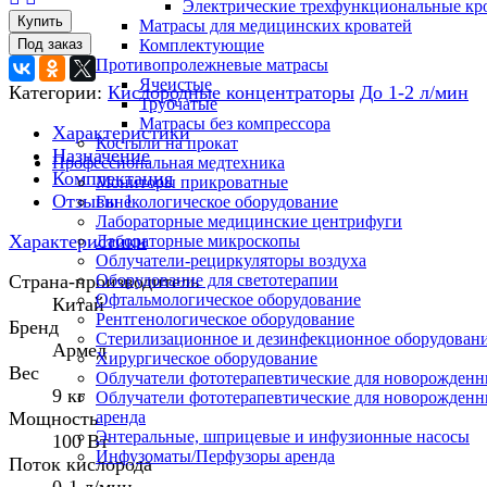
Электрические трехфункциональные кр
Купить
Матрасы для медицинских кроватей
Комплектующие
Противопролежневые матрасы
Ячеистые
Категории:
Кислородные концентраторы
До 1-2 л/мин
Трубчатые
Матрасы без компрессора
Характеристики
Костыли на прокат
Назначение
Профессиональная медтехника
Комплектация
Мониторы прикроватные
Отзывы
1
Гинекологическое оборудование
Лабораторные медицинские центрифуги
Характеристики
Лабораторные микроскопы
Облучатели-рециркуляторы воздуха
Страна-производитель
Оборудование для светотерапии
Офтальмологическое оборудование
Китай
Рентгенологическое оборудование
Бренд
Стерилизационное и дезинфекционное оборудован
Армед
Хирургическое оборудование
Вес
Облучатели фототерапевтические для новорожден
9 кг
Облучатели фототерапевтические для новорожден
Мощность
аренда
Энтеральные, шприцевые и инфузионные насосы
100 Вт
Инфузоматы/Перфузоры аренда
Поток кислорода
0-1 л/мин